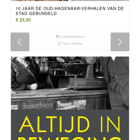
10 JAAR DE OUD-HAGENAAR-VERHALEN VAN DE
STAD GEBUNDELD
€
23,50
In winkelmand
Volgende
Toon details