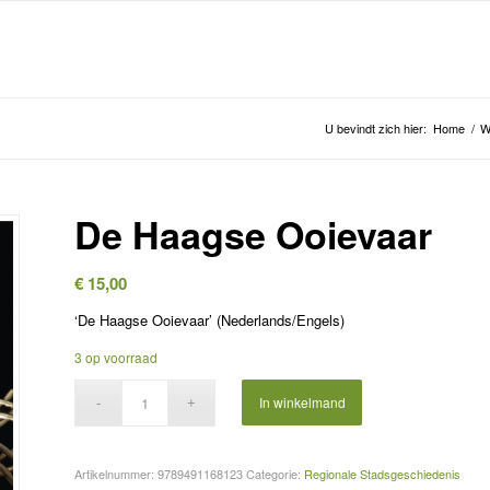
U bevindt zich hier:
Home
/
W
De Haagse Ooievaar
€
15,00
‘De Haagse Ooievaar’ (Nederlands/Engels)
3 op voorraad
In winkelmand
Artikelnummer:
9789491168123
Categorie:
Regionale Stadsgeschiedenis