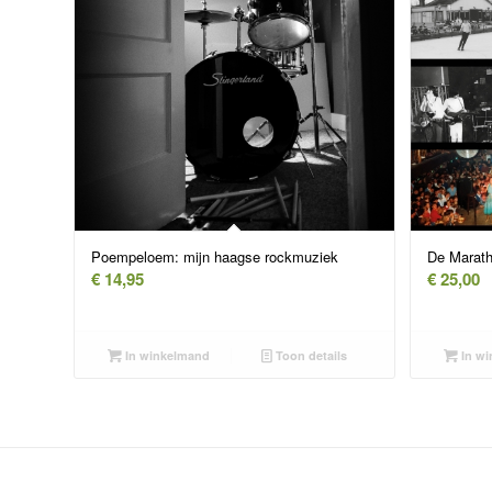
Poempeloem: mijn haagse rockmuziek
De Marath
€
14,95
€
25,00
In winkelmand
Toon details
In wi