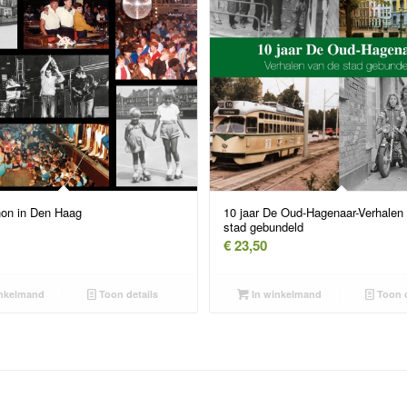
on in Den Haag
10 jaar De Oud-Hagenaar-Verhalen
stad gebundeld
€
23,50
nkelmand
Toon details
In winkelmand
Toon d