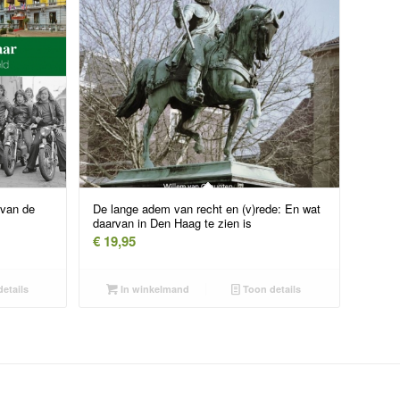
 van de
De lange adem van recht en (v)rede: En wat
daarvan in Den Haag te zien is
€
19,95
etails
In winkelmand
Toon details