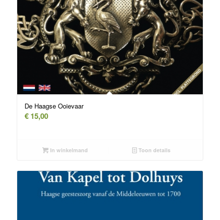
De Haagse Ooievaar
€
15,00
In winkelmand
Toon details