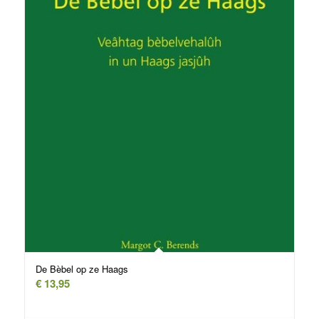
De Bèbel op ze Haags
€
13,95