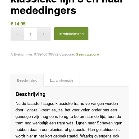
mededingers
€
14,95
In winkelmand
Artikelnummer:
9789460100772
Categorie:
Geen categorie
Beschrijving
Extra informatie
Beschrijving
Nu de laatste Haagse klassieke trams vervangen worden
door ‘light-rail’-treintjes, zal het voor velen onder ons een
genoegen zijn nog eens terug te keren naar de tijd, toen de
tram nog werkelijk een tram was. Lijnen naar Scheveningen
hebben daarin een pioniersrol gespeeld. Hun geschiedenis
wordt hier in het kort geboekstaafd. Waarbij overigens ook