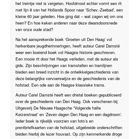
het treintje niet is vergeten. Hoofdmoot echter vormt een rit
met lijn 8 van het Hollands Spoor naar ‘Schev.-Zeebad’, een
kleine 60 jaar geleden. Hoe ging dat – wat zagen wij om ons
heen? En hoe keken anderen naar deze dwarsdoorsnede
van onze oude stad?
Na het aansprekende boek ‘Groeten uit Den Haag’ vol
herkenbare jeugdherinneringen, heeft auteur Carel Damsté
weer een boeiend boek vol Haagse historie geschreven.
Een mooie rit door het Haags verleden, met de auteur als
gids. Zijn beschrijvingen van tramstellen en tramlijnen
bieden een breed inzicht in de ontwikkelgeschiedenis van
deze belangrijke vervoerswijze en de geschiedenis van de
hofstad. Een ode aan de Haagse klassieke trams.
Auteur Carel Damsté heeft een drietal boeken gepubliceerd
over de geschiedenis van Den Haag. Ook verschenen bij
Uitgeverij De Nieuwe Haagsche ”Volgende halte
Keizerstraat’ en ‘Zeven dagen Den Haag en een dagdroom’.
Ieder boek is rijkelijk voorzien van foto’s en
prentbriefkaarten van de hofstad, uitgebreide onderschriften
bieden hierbij de lezer houvast. Op zijn kenmerkende droge