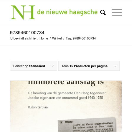
9789460100734
U bevindt zich hier:
Home
/
Winkel
/
Tag: 9789460100734
Sorteer op
Toon
Standaard
15 Producten per pagina