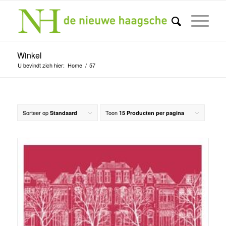
Winkel
U bevindt zich hier:
Home
/
57
Sorteer op
Toon
Standaard
15 Producten per pagina