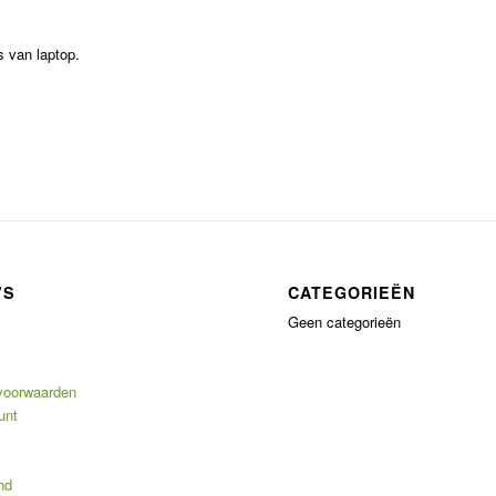
s van laptop.
’S
CATEGORIEËN
Geen categorieën
voorwaarden
unt
nd