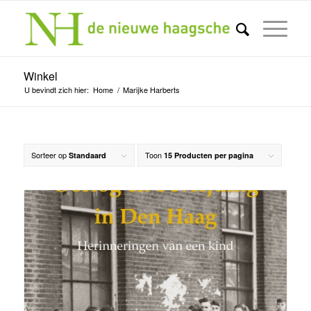
Winkel
U bevindt zich hier:
Home
/
Marijke Harberts
Sorteer op
Toon
Standaard
15 Producten per pagina